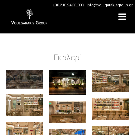
+30 210 94 03 003
info@voulgarakisgroup.gr
Γκαλερί